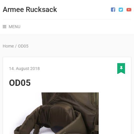
Armee Rucksack
MENU
Home
/
OD05
14. August 2018
OD05